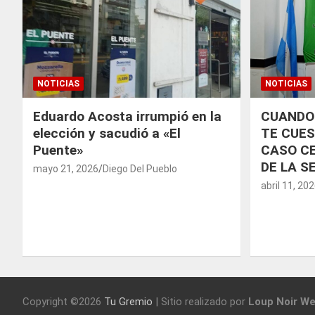
NOTICIAS
NOTICIAS
Eduardo Acosta irrumpió en la
CUANDO
elección y sacudió a «El
TE CUES
Puente»
CASO CE
DE LA S
mayo 21, 2026
Diego Del Pueblo
abril 11, 20
Copyright ©2026
Tu Gremio
|
Sitio realizado por
Loup Noir We