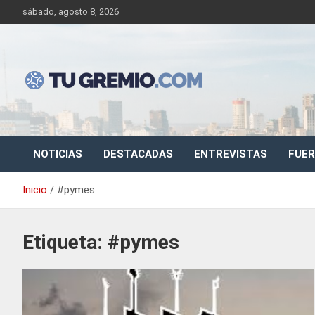
Saltar
sábado, agosto 8, 2026
al
contenido
Sitio de noticias gremiales – laborales
Tu Gremio
NOTICIAS
DESTACADAS
ENTREVISTAS
FUER
Inicio
#pymes
Etiqueta:
#pymes