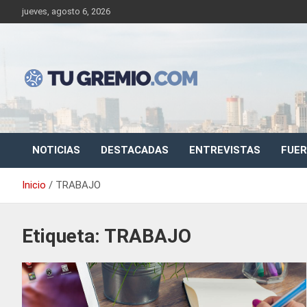
Saltar
jueves, agosto 6, 2026
al
contenido
Sitio de noticias gremiales – laborales
Tu Gremio
NOTICIAS
DESTACADAS
ENTREVISTAS
FUER
Inicio
TRABAJO
Etiqueta:
TRABAJO