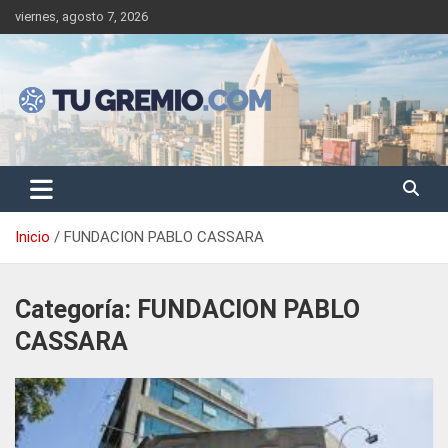
Saltar
viernes, agosto 7, 2026
al
contenido
Sitio de noticias gremiales – laborales
Tu Gremio
Inicio
FUNDACION PABLO CASSARA
Categoría:
FUNDACION PABLO
CASSARA