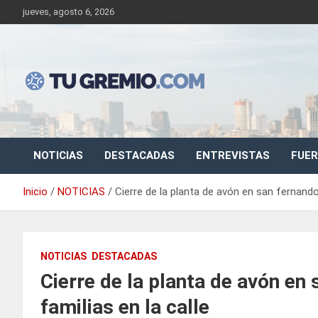
Saltar
jueves, agosto 6, 2026
al
contenido
Sitio de noticias gremiales – laborales
Tu Gremio
NOTICIAS
DESTACADAS
ENTREVISTAS
FUER
Inicio
NOTICIAS
Cierre de la planta de avón en san fernando 
NOTICIAS
DESTACADAS
Cierre de la planta de avón en
familias en la calle