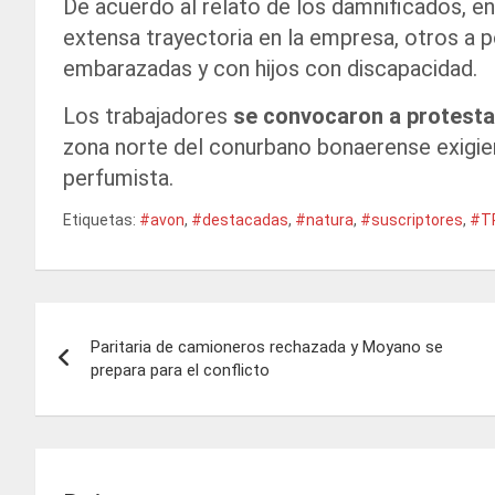
De acuerdo al relato de los damnificados, e
extensa trayectoria en la empresa, otros a 
embarazadas y con hijos con discapacidad.
Los trabajadores
se convocaron a protestar
zona norte del conurbano bonaerense exigien
perfumista.
Etiquetas:
#avon
,
#destacadas
,
#natura
,
#suscriptores
,
#T
Navegación
Paritaria de camioneros rechazada y Moyano se
de
prepara para el conflicto
entradas