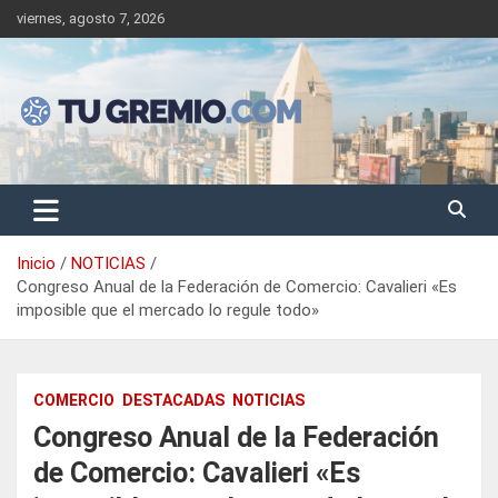
Saltar
viernes, agosto 7, 2026
al
contenido
Sitio de noticias gremiales – laborales
Tu Gremio
Inicio
NOTICIAS
Congreso Anual de la Federación de Comercio: Cavalieri «Es
imposible que el mercado lo regule todo»
COMERCIO
DESTACADAS
NOTICIAS
Congreso Anual de la Federación
de Comercio: Cavalieri «Es