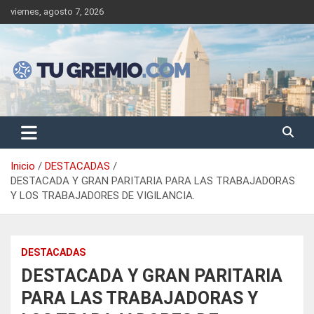
Saltar
viernes, agosto 7, 2026
al
contenido
Sitio de noticias gremiales – laborales
Tu Gremio
Inicio
DESTACADAS
DESTACADA Y GRAN PARITARIA PARA LAS TRABAJADORAS
Y LOS TRABAJADORES DE VIGILANCIA.
DESTACADAS
DESTACADA Y GRAN PARITARIA
PARA LAS TRABAJADORAS Y