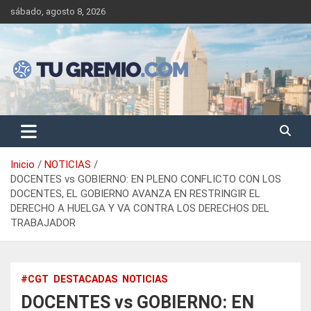
Saltar
sábado, agosto 8, 2026
al
contenido
Sitio de noticias gremiales – laborales
Tu Gremio
Inicio
NOTICIAS
DOCENTES vs GOBIERNO: EN PLENO CONFLICTO CON LOS
DOCENTES, EL GOBIERNO AVANZA EN RESTRINGIR EL
DERECHO A HUELGA Y VA CONTRA LOS DERECHOS DEL
TRABAJADOR
#CGT
DESTACADAS
NOTICIAS
DOCENTES vs GOBIERNO: EN