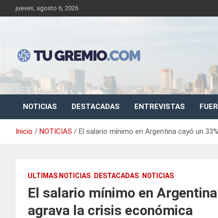
Saltar
jueves, agosto 6, 2026
al
contenido
Sitio de noticias gremiales – laborales
Tu Gremio
NOTICIAS
DESTACADAS
ENTREVISTAS
FUER
Inicio
NOTICIAS
El salario mínimo en Argentina cayó un 33%
ULTIMAS NOTICIAS
DESTACADAS
NOTICIAS
El salario mínimo en Argentina
agrava la crisis económica