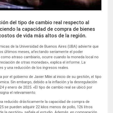
ión del tipo de cambio real respecto al
duciendo la capacidad de compra de bienes
costos de vida más altos de la región.
micas de la Universidad de Buenos Aires (UBA) advierte que
los últimos meses, afectando seriamente el poder
o como atraso cambiario, ocurre cuando la moneda local no
preciación de otras monedas», explica el informe. La
s y una reducción de los ingresos reales.
por el gobierno de Javier Milei al inicio de su gestión, el tipo
mica. Sin embargo, debido a la inflación y la desregulación
24 y enero de 2025. «El tipo de cambio real se ubicó por
nsigna el relevamiento.
 ha reducido drásticamente la capacidad de compra de
 se pueden adquirir 22 kilos menos de pollo, 126 litros
 de la gestión», señala el estudio. Además, en comparación