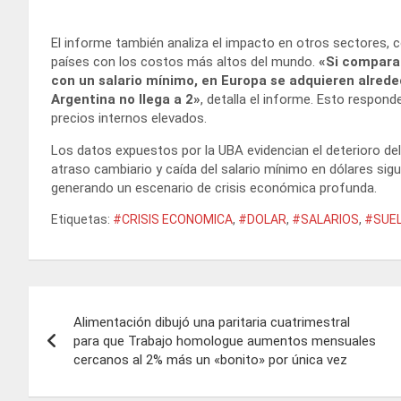
El informe también analiza el impacto en otros sectores, 
países con los costos más altos del mundo.
«Si compara
con un salario mínimo, en Europa se adquieren alrede
Argentina no llega a 2»
, detalla el informe. Esto respon
precios internos elevados.
Los datos expuestos por la UBA evidencian el deterioro del 
atraso cambiario y caída del salario mínimo en dólares sig
generando un escenario de crisis económica profunda.
Etiquetas:
#CRISIS ECONOMICA
,
#DOLAR
,
#SALARIOS
,
#SUE
Navegación
Alimentación dibujó una paritaria cuatrimestral
de
para que Trabajo homologue aumentos mensuales
cercanos al 2% más un «bonito» por única vez
entradas