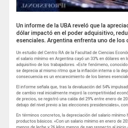
Un informe de la UBA reveló que la apreciac
dólar impactó en el poder adquisitivo, re
esenciales. Argentina enfrenta uno de los 
Un estudio del Centro RA de la Facultad de Ciencias Econó
el salario mínimo en Argentina cayó un 33% en dólares en 
adquisitivo de los trabajadores. «Este fenómeno, conocid
se deprecia al mismo ritmo que la inflación interna o la de
consecuencia es un encarecimiento de los bienes esenciale
El informe señala que, tras la devaluación del 54% impulsada 
de cambio real inicialmente mejoró la competitividad econó
de precios, se registró una caída del 29% entre enero de 20
debajo del nivel previo a las elecciones presidenciales», co
En términos concretos, la depreciación del salario mínimo
productos básicos. «Con un salario mínimo en enero de 2025
menos de leche y 26 kilos menos de pan respecto al inicio