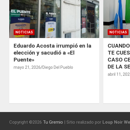
NOTICIAS
NOTICIAS
Eduardo Acosta irrumpió en la
CUANDO
elección y sacudió a «El
TE CUES
Puente»
CASO CE
DE LA S
mayo 21, 2026
Diego Del Pueblo
abril 11, 20
Copyright ©2026
Tu Gremio
|
Sitio realizado por
Loup Noir We