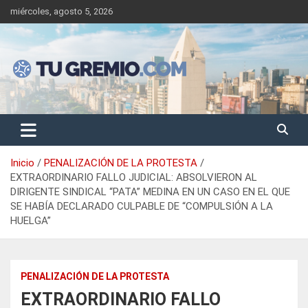
Saltar
miércoles, agosto 5, 2026
al
contenido
Sitio de noticias gremiales – laborales
Tu Gremio
Inicio
PENALIZACIÓN DE LA PROTESTA
EXTRAORDINARIO FALLO JUDICIAL: ABSOLVIERON AL
DIRIGENTE SINDICAL “PATA” MEDINA EN UN CASO EN EL QUE
SE HABÍA DECLARADO CULPABLE DE “COMPULSIÓN A LA
HUELGA”
PENALIZACIÓN DE LA PROTESTA
EXTRAORDINARIO FALLO