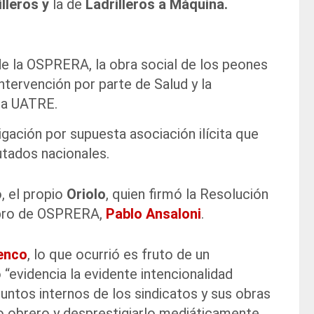
lleros y
la de
Ladrilleros a Máquina.
de la OSPRERA, la obra social de los peones
a intervención por parte de Salud y la
 la UATRE.
gación por supuesta asociación ilícita que
utados nacionales.
, el propio
Oriolo
, quien firmó la Resolución
embro de OSPRERA,
Pablo Ansaloni
.
enco
, lo que ocurrió es fruto de un
o “evidencia la evidente intencionalidad
suntos internos de los sindicatos y sus obras
nto obrero y desprestigiarlo mediáticamente