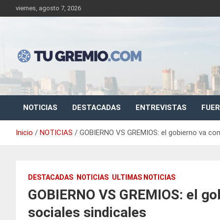
Saltar
viernes, agosto 7, 2026
al
contenido
Sitio de noticias gremiales – laborales
Tu Gremio
NOTICIAS
DESTACADAS
ENTREVISTAS
FUER
Inicio
NOTICIAS
GOBIERNO VS GREMIOS: el gobierno va contr
DESTACADAS
NOTICIAS
ULTIMAS NOTICIAS
GOBIERNO VS GREMIOS: el gobi
sociales sindicales