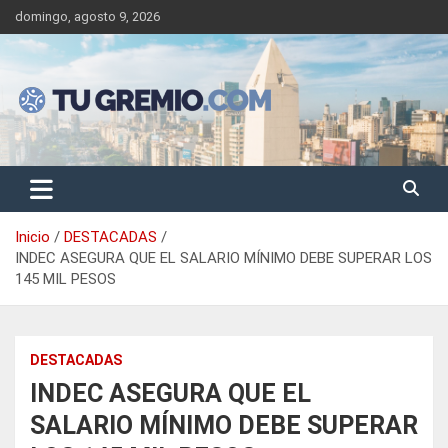
Saltar
domingo, agosto 9, 2026
al
contenido
Sitio de noticias gremiales – laborales
Tu Gremio
Inicio
DESTACADAS
INDEC ASEGURA QUE EL SALARIO MÍNIMO DEBE SUPERAR LOS
145 MIL PESOS
DESTACADAS
INDEC ASEGURA QUE EL
SALARIO MÍNIMO DEBE SUPERAR