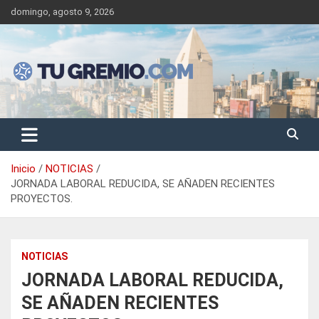
Saltar
domingo, agosto 9, 2026
al
contenido
Sitio de noticias gremiales – laborales
Tu Gremio
Inicio
NOTICIAS
JORNADA LABORAL REDUCIDA, SE AÑADEN RECIENTES
PROYECTOS.
NOTICIAS
JORNADA LABORAL REDUCIDA,
SE AÑADEN RECIENTES