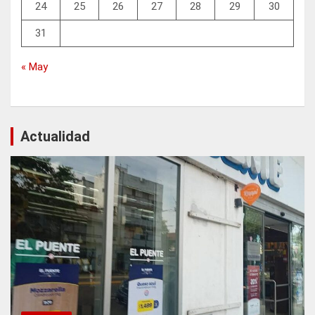
24
25
26
27
28
29
30
31
« May
Actualidad