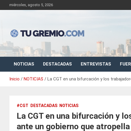
Saltar
miércoles, agosto 5, 2026
al
contenido
Sitio de noticias gremiales – laborales
Tu Gremio
NOTICIAS
DESTACADAS
ENTREVISTAS
FUER
Inicio
NOTICIAS
La CGT en una bifurcación y los trabajador
#CGT
DESTACADAS
NOTICIAS
La CGT en una bifurcación y lo
ante un gobierno que atropella