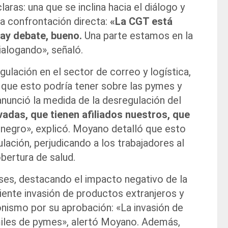
ras: una que se inclina hacia el diálogo y
la confrontación directa:
«La CGT está
hay debate, bueno.
Una parte estamos en la
dialogando», señaló.
ulación en el sector de correo y logística,
 que esto podría tener sobre las pymes y
anunció la medida de la desregulación del
adas, que tienen afiliados nuestros, que
n negro», explicó. Moyano detalló que esto
ulación, perjudicando a los trabajadores al
obertura de salud.
ases, destacando el impacto negativo de la
iente invasión de productos extranjeros y
onismo por su aprobación: «La invasión de
miles de pymes», alertó Moyano. Además,