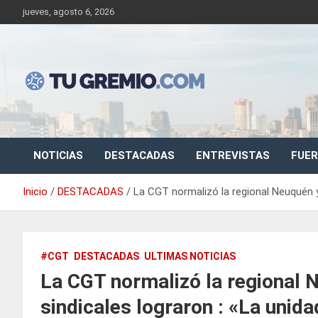
Saltar
jueves, agosto 6, 2026
al
contenido
Sitio de noticias gremiales – laborales
Tu Gremio
NOTICIAS
DESTACADAS
ENTREVISTAS
FUER
Inicio
DESTACADAS
La CGT normalizó la regional Neuquén y
#CGT
DESTACADAS
ULTIMAS NOTICIAS
La CGT normalizó la regional 
sindicales lograron : «La unid