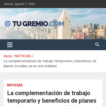
Saltar
viernes, agosto 7, 2026
al
contenido
Sitio de noticias gremiales – laborales
Tu Gremio
Inicio
NOTICIAS
La complementación de trabajo temporario y beneficios de
planes sociales ya es una realidad
NOTICIAS
La complementación de trabajo
temporario y beneficios de planes