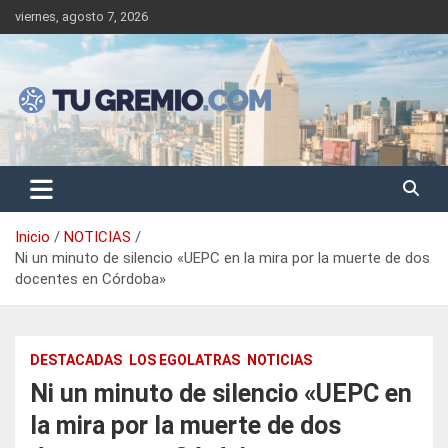
Saltar
viernes, agosto 7, 2026
al
contenido
Sitio de noticias gremiales – laborales
Tu Gremio
Inicio
NOTICIAS
Ni un minuto de silencio «UEPC en la mira por la muerte de dos
docentes en Córdoba»
DESTACADAS
LOS EGOLATRAS
NOTICIAS
Ni un minuto de silencio «UEPC en
la mira por la muerte de dos