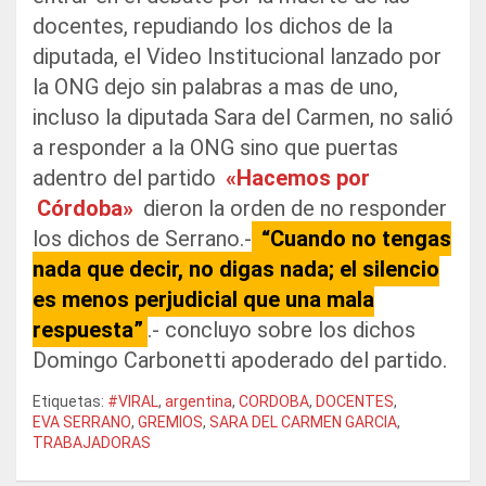
docentes, repudiando los dichos de la
diputada, el Video Institucional lanzado por
la ONG dejo sin palabras a mas de uno,
incluso la diputada Sara del Carmen, no salió
a responder a la ONG sino que puertas
adentro del partido
«Hacemos por
Córdoba»
dieron la orden de no responder
los dichos de Serrano.-
“Cuando no tengas
nada que decir, no digas nada; el silencio
es menos perjudicial que una mala
respuesta”
.- concluyo sobre los dichos
Domingo Carbonetti apoderado del partido.
Etiquetas:
#VIRAL
,
argentina
,
CORDOBA
,
DOCENTES
,
EVA SERRANO
,
GREMIOS
,
SARA DEL CARMEN GARCIA
,
TRABAJADORAS