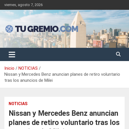
Saltar
viernes, agosto 7, 2026
al
contenido
Sitio de noticias gremiales – laborales
Tu Gremio
Inicio
NOTICIAS
Nissan y Mercedes Benz anuncian planes de retiro voluntario
tras los anuncios de Milei
NOTICIAS
Nissan y Mercedes Benz anuncian
planes de retiro voluntario tras los