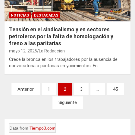
NOTICIAS
DESTACADAS
Tensión en el sindicalismo y en sectores
petroleros por la falta de homologación y
freno a las paritarias
mayo 12, 2025
La Redaccion
Crece la bronca en los trabajadores por la ausencia de
convocatoria a paritarias en yacimientos. En…
Paginación
Anterior
1
2
3
…
45
de
Siguiente
entradas
Data from
Tiempo3.com