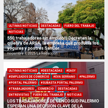
¿ CONTROLAR VOTANTES POR TELEGRAMA ? El insólito
telegrama que sacude Campana
ULTIMAS NOTICIAS
DESTACADAS
FUERO DEL TRABAJO
NOTICIAS
550 trabajadores sin empleo!!! Decretan la
quiebra de ARSA, la empresa que producía los
yogures y postres SanCor
noviembre 7, 2025
La Redaccion
ULTIMAS NOTICIAS
#DESTACADAS
#EASY
#EMPLEADOS DE COMERCIO
#EVA SERRANO
#PALERMO
#PORTAL PALERMO
#SUBASTA PORTAL PALERMO
#TRABAJADORES
COMERCIO
DESTACADAS
ENTREVISTAS
FUERO DEL TRABAJO
NOTICIAS
LOS TRABAJADORES DE CENCOSUD PALERMO
ESPERAN UNA DECISION CLAVE DE LA