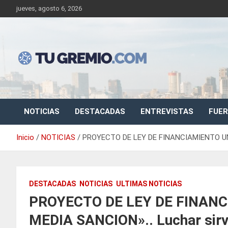
Saltar
jueves, agosto 6, 2026
al
contenido
Sitio de noticias gremiales – laborales
Tu Gremio
NOTICIAS
DESTACADAS
ENTREVISTAS
FUER
Inicio
NOTICIAS
PROYECTO DE LEY DE FINANCIAMIENTO UNI
DESTACADAS
NOTICIAS
ULTIMAS NOTICIAS
PROYECTO DE LEY DE FINANC
MEDIA SANCION».. Luchar sirv