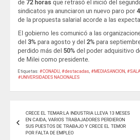
de
72 horas
que retrasó el inició del segun
sindicatos ya anunciaron un nuevo paro por
4
de la propuesta salarial acorde a las expecta
El gobierno les comunicó a las organizacion
del
3%
para agosto y del
2%
para septiembre
perdido más del
50%
del poder adquisitivo 
de Milei como presidente.
Etiquetas:
#CONADU
,
#destacadas
,
#MEDIASANCION
,
#SALA
#UNIVERSIDADES NACIONALES
Navegación
CRECE EL TEMAR:LA INDUSTRIA LLEVA 13 MESES
de
EN CAIDA, VARIOS TRABAJADORES PERDIERON
SUS PUESTOS DE TRABAJO Y CRECE EL TEMOR
entradas
POR FALTA DE EMPLEO