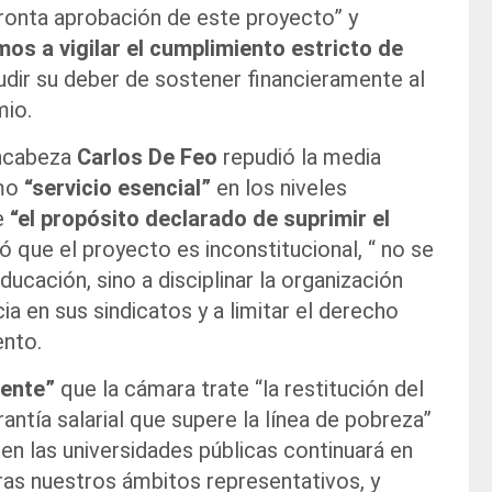
ronta aprobación de este proyecto” y
os a vigilar el cumplimiento estricto de
ludir su deber de sostener financieramente al
mio.
encabeza
Carlos De Feo
repudió la media
omo
“servicio esencial”
en los niveles
ne
“el propósito declarado de suprimir el
 que el proyecto es inconstitucional, “ no se
ducación, sino a disciplinar la organización
a en sus sindicatos y a limitar el derecho
ento.
iente”
que la cámara trate “la restitución del
rantía salarial que supere la línea de pobreza”
a en las universidades públicas continuará en
ras nuestros ámbitos representativos, y