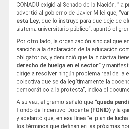
CONADU exigió al Senado de la Nación, “la p
advertió al gobierno de Javier Milei que, “
vam
esta Ley
, que lo instruye para que deje de e
sistema universitario público”, apuntó el gre
Por otro lado, la organización sindical que 
sanción a la declaración de la educación c
obligatorios, y denunció que la iniciativa tie
derecho de huelga en el sector”
y manifestó
dirige a resolver ningún problema real de la e
colectiva que se da legítimamente la docenci
democrático a la protesta”, indica el docum
A su vez, el gremio señaló que
“queda pend
Fondo de Incentivo Docente
(FONID)
y la ga
y adelantó que, en esa línea “el plan de luch
los términos que definan en las próximas ho