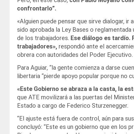
Pero, en este caso,
con Pablo Moyano coinc
confrontarlo”.
«Alguien puede pensar que sirve dialogar, ir
sido aprobada la Ley Bases o reglamentada u
de los trabajadores.
Ese diálogo es tardío. R
trabajadores»,
respondió ante el acercamien
obrera con autoridades del Poder Ejecutivo.
Para Aguiar, “la gente comienza a darse cuen
libertaria “pierde apoyo popular porque no 
«Este Gobierno se abraza a la casta, la es
que ATE movilizará a las puertas del Minist
Estado a cargo de Federico Sturzenegger.
“El ajuste está fuera de control, aún para su
concluyó: “Este es un gobierno que en los p