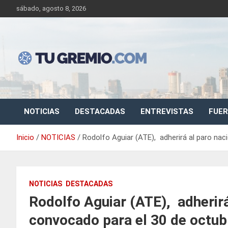
Saltar
sábado, agosto 8, 2026
al
contenido
Sitio de noticias gremiales – laborales
Tu Gremio
NOTICIAS
DESTACADAS
ENTREVISTAS
FUER
Inicio
NOTICIAS
Rodolfo Aguiar (ATE), adherirá al paro nacio
NOTICIAS
DESTACADAS
Rodolfo Aguiar (ATE), adherirá
convocado para el 30 de octubr