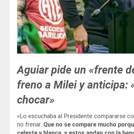
Aguiar pide un «frente d
freno a Milei y anticipa:
chocar»
«Lo escuchaba al Presidente compararse con
no frenar.
Que no se compare mucho porque 
celeste y blanca, y estos andan con la ba