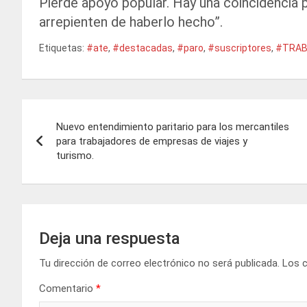
Pierde apoyo popular. Hay una coincidencia 
arrepienten de haberlo hecho”.
Etiquetas:
#ate
,
#destacadas
,
#paro
,
#suscriptores
,
#TRAB
Navegación
Nuevo entendimiento paritario para los mercantiles
de
para trabajadores de empresas de viajes y
turismo.
entradas
Deja una respuesta
Tu dirección de correo electrónico no será publicada.
Los 
Comentario
*