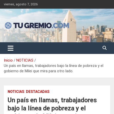
Saltar
viernes, agosto 7, 2026
al
contenido
Sitio de noticias gremiales – laborales
Tu Gremio
Inicio
NOTICIAS
Un país en llamas, trabajadores bajo la línea de pobreza y el
gobierno de Milei que mira para otro lado.
NOTICIAS
DESTACADAS
Un país en llamas, trabajadores
bajo la línea de pobreza y el