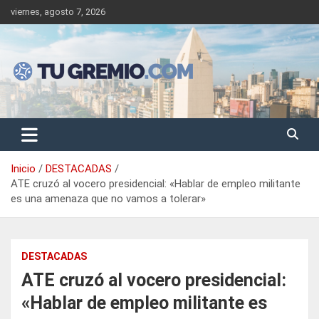
Saltar
viernes, agosto 7, 2026
al
contenido
Sitio de noticias gremiales – laborales
Tu Gremio
Inicio
DESTACADAS
ATE cruzó al vocero presidencial: «Hablar de empleo militante
es una amenaza que no vamos a tolerar»
DESTACADAS
ATE cruzó al vocero presidencial:
«Hablar de empleo militante es