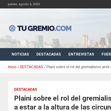
Saltar
jueves, agosto 6, 2026
al
contenido
Sitio de noticias gremiales – laborales
Tu Gremio
NOTICIAS
DESTACADAS
ENTREVISTAS
FUER
Inicio
DESTACADAS
Plaini sobre el rol del gremialismo ante 
DESTACADAS
Plaini sobre el rol del gremiali
a estar a la altura de las circu